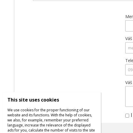
Men
Váš
Tel
Váš
This site uses cookies
We use cookies for the proper functioning of our
I
website and its functions. With the help of cookies,
we also, for example, remember your preferred
language, increase the relevance of the displayed
ads for you, calculate the number of visits to the site