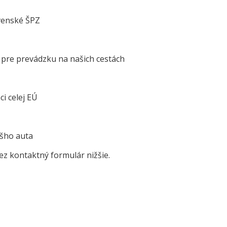
venské ŠPZ
 pre prevádzku na našich cestách
i celej EÚ
ášho auta
z kontaktný formulár nižšie.