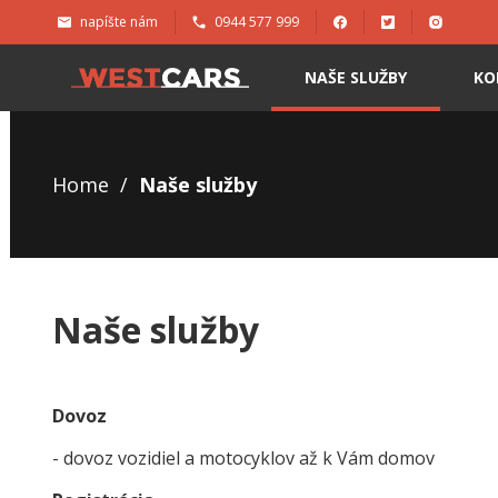
napíšte nám
0944 577 999
NAŠE SLUŽBY
KO
Home
/
Naše služby
Naše služby
Dovoz
- dovoz vozidiel a motocyklov až k Vám domov