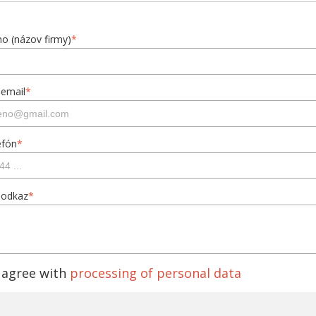
o (názov firmy)
*
 email
*
efón
*
 odkaz
*
 agree with
processing of personal data