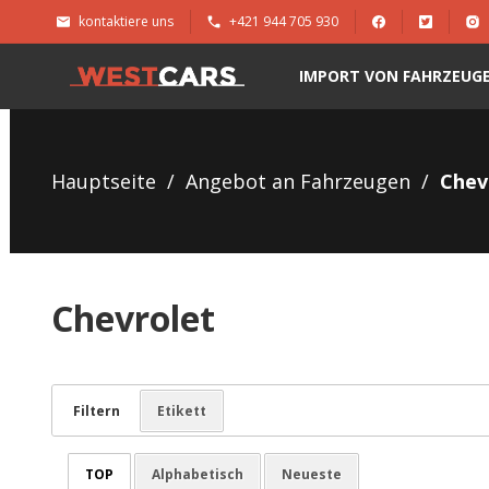
kontaktiere uns
+421 944 705 930
IMPORT VON FAHRZEUG
Hauptseite
/
Angebot an Fahrzeugen
/
Chev
Chevrolet
Filtern
Etikett
TOP
Alphabetisch
Neueste